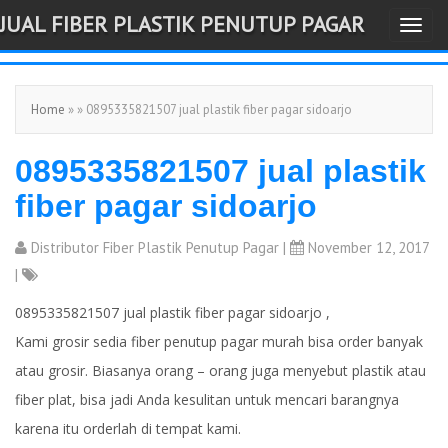
JUAL FIBER PLASTIK PENUTUP PAGAR
T
-->
o
g
Home
» » 0895335821507 jual plastik fiber pagar sidoarjo
g
l
0895335821507 jual plastik
e
n
fiber pagar sidoarjo
a
v
Distributor Fiber Plastik Penutup Pagar
|
November 12, 2017
i
|
g
0895335821507 jual plastik fiber pagar sidoarjo ,
a
Kami grosir sedia fiber penutup pagar murah bisa order banyak
t
atau grosir. Biasanya orang – orang juga menyebut plastik atau
i
fiber plat, bisa jadi Anda kesulitan untuk mencari barangnya
o
karena itu orderlah di tempat kami.
n