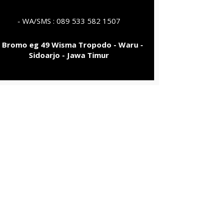
- WA/SMS : 089 533 582 1507
l Bromo eg 49 Wisma Tropodo - Waru -
Sidoarjo - Jawa Timur