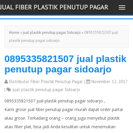
JUAL FIBER PLASTIK PENUTUP PAGAR
T
-->
o
g
Home
»
jual plastik penutup pagar Sidoarjo
» 0895335821507 jual
g
plastik penutup pagar sidoarjo
l
e
0895335821507 jual plastik
n
a
penutup pagar sidoarjo
v
i
Distributor Fiber Plastik Penutup Pagar
|
November 12, 2017
g
|
jual plastik penutup pagar Sidoarjo
a
0895335821507 jual plastik penutup pagar sidoarjo ,
t
Kami grosir jual fiber penutup pagar murah dapat order partai
i
atau grosir. Terkadang orang – orang juga menyebut plastik
o
atau fiber plat, bisa jadi Anda kesulitan untuk menemukan
n